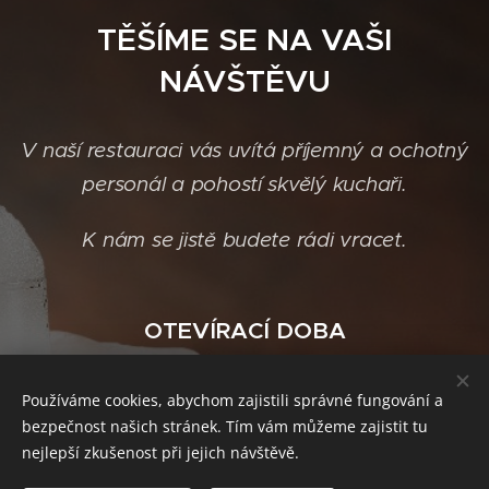
TĚŠÍME SE NA VAŠI
NÁVŠTĚVU
V naší restauraci vás uvítá příjemný a ochotný
personál a pohostí skvělý kuchaři.
K nám se jistě budete rádi vracet.
OTEVÍRACÍ DOBA
11:00 - 23:00
Používáme cookies, abychom zajistili správné fungování a
Po:
bezpečnost našich stránek. Tím vám můžeme zajistit tu
11:00 - 23:00
nejlepší zkušenost při jejich návštěvě.
Út: