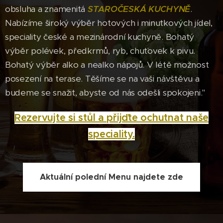
obsluha a znamenitá
STAROČESKÁ KUCHYNĚ
.
Nabízíme široký výběr hotových i minutkových jídel,
speciality české a mezinárodní kuchyně. Bohatý
výběr polévek, předkrmů, ryb, chuťovek k pivu.
Bohatý výběr alko a nealko nápojů. V létě možnost
posezení na terase. Těšíme se na vaši návštěvu a
budeme se snažit, abyste od nás odešli spokojeni."
Rezervujte si stůl a přijďte ochutnat naše
speciality.
Aktuální polední Menu najdete zde