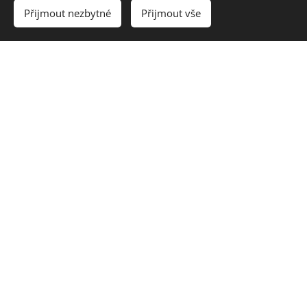
11:00 - 23:00
St:
Přijmout nezbytné
Přijmout vše
11:00 - 23:00
Čt:
11:00 - 23:00
Pá:
11:00 - 23:00
So:
11:00 - 23:00
Ne:
NENECHTE SI UJÍT NAŠE VYNIKAJÍCÍ
JÍDLO
Obědové denní menu každý pracovní den.
Vyjímečné speciality každý večer.